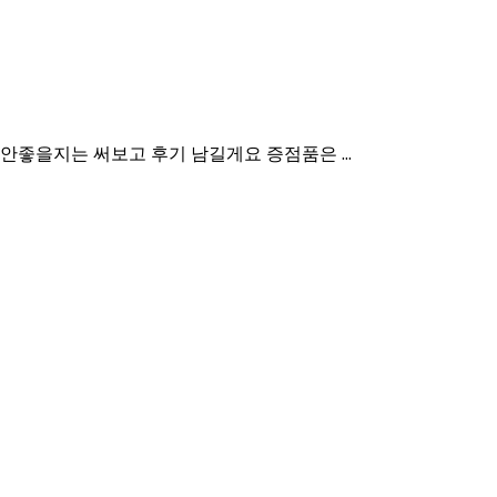
안좋을지는 써보고 후기 남길게요 증점품은 ...