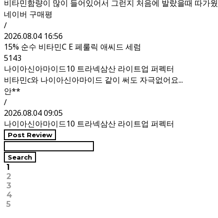
비타민함량이 많이 들어있어서 그런지 처음에 발랐을때 따가
네이버 구매평
/
2026.08.04 16:56
15% 순수 비타민C E 페룰릭 애씨드 세럼
5143
나이아신아마이드10 트라넥삼산 라이트업 퍼펙터
비타민c와 나이아신아마이드 같이 써도 자극없어요...
안**
/
2026.08.04 09:05
나이아신아마이드10 트라넥삼산 라이트업 퍼펙터
Post Review
Search
1
2
3
4
5